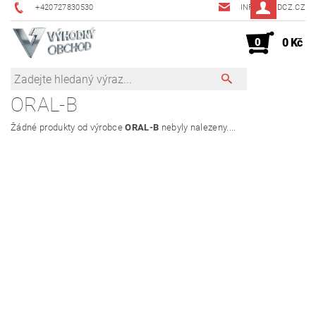
+420727830530
INFO@JMDCZ.CZ
0
0 Kč
ORAL-B
Žádné produkty od výrobce
ORAL-B
nebyly nalezeny....