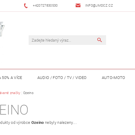
+420727830530
INFO@JMDCZ.CZ
 50% A VÍCE
AUDIO / FOTO / TV / VIDEO
AUTO-MOTO
ÁŘADÍ / ZAHRADA
ávané značky
Ozeino
DOMÁCÍ SPOTŘEBIČE
DRONY
FIT
EINO
LY / TABLETY / PŘÍSLUŠENSTVÍ
KANCELÁŘ
KONCERTNÍ TE
dukty od výrobce
Ozeino
nebyly nalezeny....
PENĚŽENKY, ...)
OSOBNÍ POMŮCKY
OSTATNÍ
OSVĚ