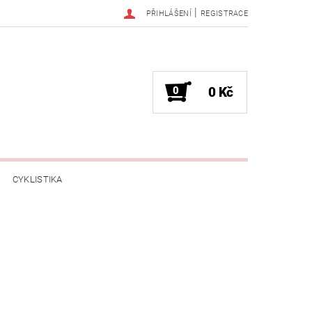
|
PŘIHLÁŠENÍ
REGISTRACE
0
0 Kč
CYKLISTIKA
NESS / MASÁŽE
HRY / ZÁBAVA
CHNIKA / PÁRTY / VYSTOUPENÍ
TLENÍ
POČÍTAČE / NOTEBOOKY