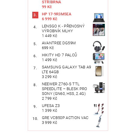
STŘÍBRNÁ
99 Kč
HP 17-9R3M5EA
6 999 Kč
LENSGO K - PŘENOSNÝ
VÝROBNÍK MLHY
1 449 Kč
AVANTREE DG59M
699 Kč
HIKITY HD 7 PALCŮ
1 499 Kč
SAMSUNG GALAXY TAB A9
LTE 64GB
3 299 Kč
NEEWER Z760-S TTL
SPEEDLITE – BLESK PRO
SONY (GN60, HSS, 2.4G)
2 799 Kč
UFESA Z3
1 399 Kč
GRE VCB50P ACTION VAC
3 999 Kč