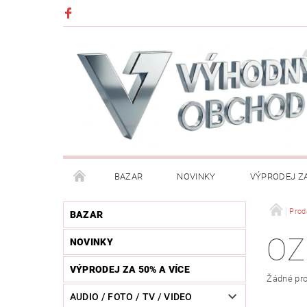
BAZAR
NOVINKY
VÝPRODEJ ZA
DĚTI (HRAČKY, CHŮVIČKY, VÝBAVA)
DÍLNA / N
Prod
BAZAR
OZ
NOVINKY
HUDEBNÍ NÁSTROJE
CHYTRÉ HODINKY / MOBI
VÝPRODEJ ZA 50% A VÍCE
Žádné pro
KOSMETIKA / ŠPERKY
KOŽENÝ SVĚT (OPASKY, 
AUDIO / FOTO / TV / VIDEO