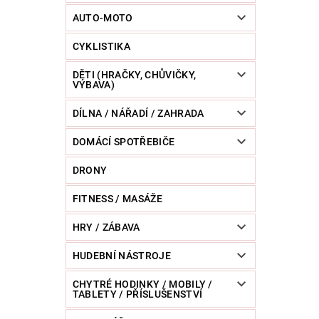
POWERBANKY
RC MODELY
SPORT / O
AUTO-MOTO
CYKLISTIKA
ZVÍŘATA / CHOVATELSKÉ POTŘEBY
RAZNICE 
DĚTI (HRAČKY, CHŮVIČKY,
VÝBAVA)
DÍLNA / NÁŘADÍ / ZAHRADA
DOMÁCÍ SPOTŘEBIČE
DRONY
FITNESS / MASÁŽE
HRY / ZÁBAVA
HUDEBNÍ NÁSTROJE
CHYTRÉ HODINKY / MOBILY /
TABLETY / PŘÍSLUŠENSTVÍ