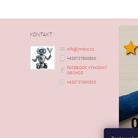
KONTAKT
info
@
jmdcz.cz
+420727830530
FACEBOOK VÝHODNÝ
OBCHOD
+420727830530