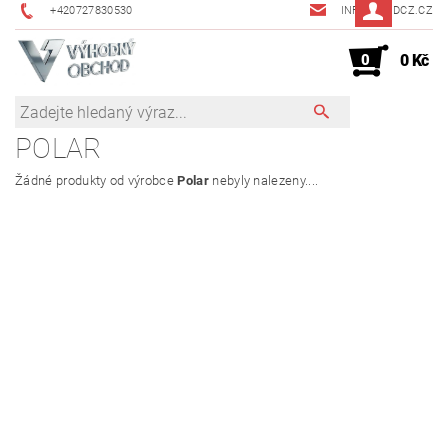
+420727830530
INFO@JMDCZ.CZ
0
0 Kč
POLAR
Žádné produkty od výrobce
Polar
nebyly nalezeny....