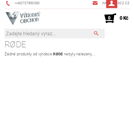
+420727830530
INFO@JMDCZ.CZ
0
0 Kč
RØDE
Žádné produkty od výrobce
RØDE
nebyly nalezeny....