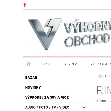
BAZAR
NOVINKY
VÝPRODEJ ZA
DĚTI (HRAČKY, CHŮVIČKY, VÝBAVA)
DÍLNA / N
Prod
BAZAR
RI
NOVINKY
HUDEBNÍ NÁSTROJE
CHYTRÉ HODINKY / MOBI
VÝPRODEJ ZA 50% A VÍCE
Žádné pro
KOSMETIKA / ŠPERKY
KOŽENÝ SVĚT (OPASKY, 
AUDIO / FOTO / TV / VIDEO