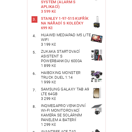
SYSTÉM (ALARM S
APLIKACÍ)
3 599 Kč
STANLEY 1-97-515 KUFŘÍK
NA NÁŘADÍ S KOLEČKY
699 Kč
HUAWEI MEDIAPAD M5 LITE
WIFI
3 199 Kč
ZUKAKA STARTOVACÍ
ASISTENT S
POWERBANKOU 6000A
1 899 Kč
HAIBOXING MONSTER
TRUCK DUEL 1:14
1 999 Kč
SAMSUNG GALAXY TAB A9
LTE 64GB
3 299 Kč
INQMEGAPRO VENKOVNÍ
WI-FI MONITOROVACÍ
KAMERA SE SOLÁRNÍM
PANELEM A BATERIÍ
1 299 Kč
AVANTREE ACE T40