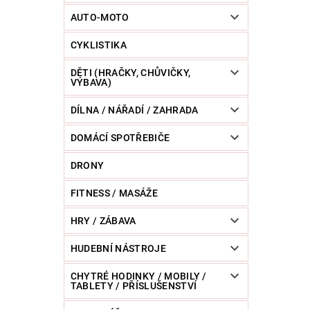
POWERBANKY
RC MODELY
SPORT / O
AUTO-MOTO
CYKLISTIKA
ZVÍŘATA / CHOVATELSKÉ POTŘEBY
RAZNICE 
DĚTI (HRAČKY, CHŮVIČKY,
VÝBAVA)
DÍLNA / NÁŘADÍ / ZAHRADA
DOMÁCÍ SPOTŘEBIČE
DRONY
FITNESS / MASÁŽE
HRY / ZÁBAVA
HUDEBNÍ NÁSTROJE
CHYTRÉ HODINKY / MOBILY /
TABLETY / PŘÍSLUŠENSTVÍ