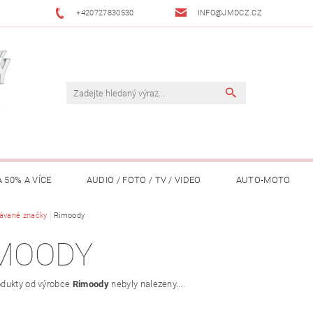
+420727830530
INFO@JMDCZ.CZ
 50% A VÍCE
AUDIO / FOTO / TV / VIDEO
AUTO-MOTO
ÁŘADÍ / ZAHRADA
ávané značky
Rimoody
DOMÁCÍ SPOTŘEBIČE
DRONY
FIT
MOODY
LY / TABLETY / PŘÍSLUŠENSTVÍ
KANCELÁŘ
KONCERTNÍ TE
dukty od výrobce
Rimoody
nebyly nalezeny....
PENĚŽENKY, ...)
OSOBNÍ POMŮCKY
OSTATNÍ
OSVĚ