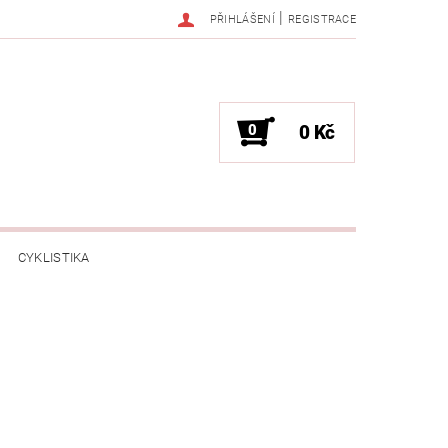
|
PŘIHLÁŠENÍ
REGISTRACE
0
0 Kč
CYKLISTIKA
NESS / MASÁŽE
HRY / ZÁBAVA
CHNIKA / PÁRTY / VYSTOUPENÍ
TLENÍ
POČÍTAČE / NOTEBOOKY