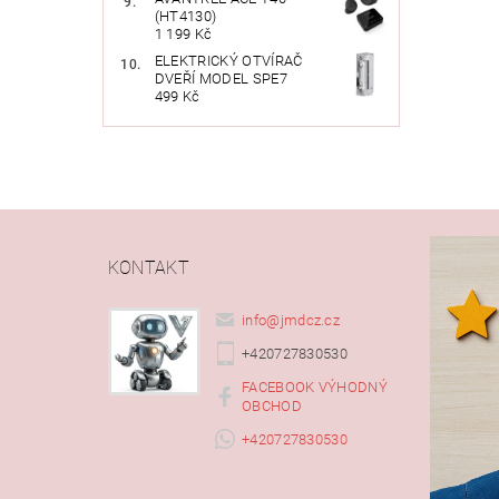
(HT4130)
1 199 Kč
ELEKTRICKÝ OTVÍRAČ
DVEŘÍ MODEL SPE7
499 Kč
KONTAKT
info
@
jmdcz.cz
+420727830530
FACEBOOK VÝHODNÝ
OBCHOD
+420727830530