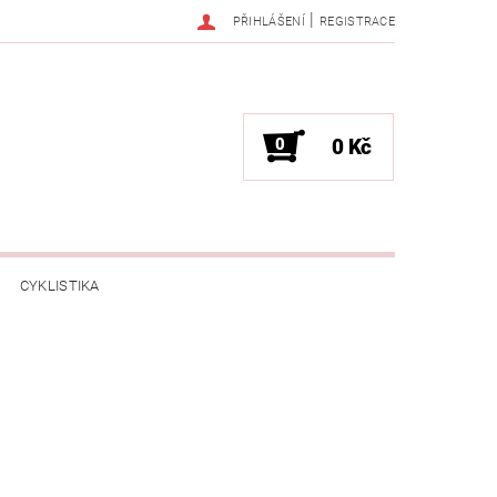
|
PŘIHLÁŠENÍ
REGISTRACE
0
0 Kč
CYKLISTIKA
NESS / MASÁŽE
HRY / ZÁBAVA
CHNIKA / PÁRTY / VYSTOUPENÍ
TLENÍ
POČÍTAČE / NOTEBOOKY