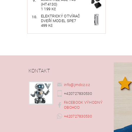
(HT4130)
1 199 Kč
ELEKTRICKÝ OTVÍRAČ
DVEŘÍ MODEL SPE7
499 Kč
KONTAKT
info
@
jmdcz.cz
+420727830530
FACEBOOK VÝHODNÝ
OBCHOD
+420727830530