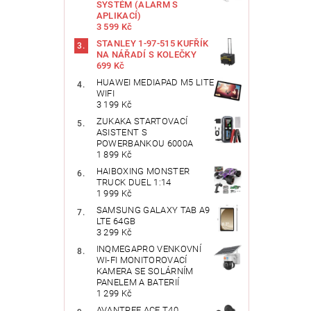
SYSTÉM (ALARM S
APLIKACÍ)
3 599 Kč
STANLEY 1-97-515 KUFŘÍK
NA NÁŘADÍ S KOLEČKY
699 Kč
HUAWEI MEDIAPAD M5 LITE
WIFI
3 199 Kč
ZUKAKA STARTOVACÍ
ASISTENT S
POWERBANKOU 6000A
1 899 Kč
HAIBOXING MONSTER
TRUCK DUEL 1:14
1 999 Kč
SAMSUNG GALAXY TAB A9
LTE 64GB
3 299 Kč
INQMEGAPRO VENKOVNÍ
WI-FI MONITOROVACÍ
KAMERA SE SOLÁRNÍM
PANELEM A BATERIÍ
1 299 Kč
AVANTREE ACE T40