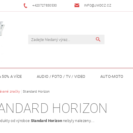
+420727830530
INFO@JMDCZ.CZ
 50% A VÍCE
AUDIO / FOTO / TV / VIDEO
AUTO-MOTO
ÁŘADÍ / ZAHRADA
ávané značky
Standard Horizon
DOMÁCÍ SPOTŘEBIČE
DRONY
FIT
ANDARD HORIZON
LY / TABLETY / PŘÍSLUŠENSTVÍ
KANCELÁŘ
KONCERTNÍ TE
dukty od výrobce
Standard Horizon
nebyly nalezeny....
PENĚŽENKY, ...)
OSOBNÍ POMŮCKY
OSTATNÍ
OSVĚ