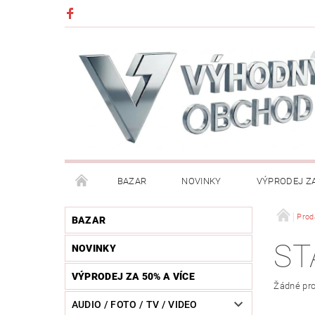
BAZAR
NOVINKY
VÝPRODEJ ZA
DĚTI (HRAČKY, CHŮVIČKY, VÝBAVA)
DÍLNA / N
Prod
BAZAR
ST
NOVINKY
HUDEBNÍ NÁSTROJE
CHYTRÉ HODINKY / MOBI
VÝPRODEJ ZA 50% A VÍCE
Žádné pro
KOSMETIKA / ŠPERKY
KOŽENÝ SVĚT (OPASKY, 
AUDIO / FOTO / TV / VIDEO