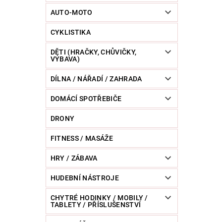
POWERBANKY
RC MODELY
SPORT / O
AUTO-MOTO
CYKLISTIKA
ZVÍŘATA / CHOVATELSKÉ POTŘEBY
RAZNICE 
DĚTI (HRAČKY, CHŮVIČKY,
VÝBAVA)
DÍLNA / NÁŘADÍ / ZAHRADA
DOMÁCÍ SPOTŘEBIČE
DRONY
FITNESS / MASÁŽE
HRY / ZÁBAVA
HUDEBNÍ NÁSTROJE
CHYTRÉ HODINKY / MOBILY /
TABLETY / PŘÍSLUŠENSTVÍ