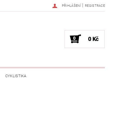
|
PŘIHLÁŠENÍ
REGISTRACE
0
0 Kč
CYKLISTIKA
NESS / MASÁŽE
HRY / ZÁBAVA
CHNIKA / PÁRTY / VYSTOUPENÍ
TLENÍ
POČÍTAČE / NOTEBOOKY