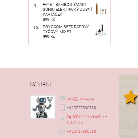
FAYET BAMBOO SMART
SONIC ELEKTRICKÝ ZUBNÍ
KARTÁČEK
899 Kč
POYOCOM BEZDRÁTOVÝ
TYČOVÝ MIXÉR
999 Kč
KONTAKT
info
@
jmdcz.cz
+420727830530
FACEBOOK VÝHODNÝ
OBCHOD
+420727830530