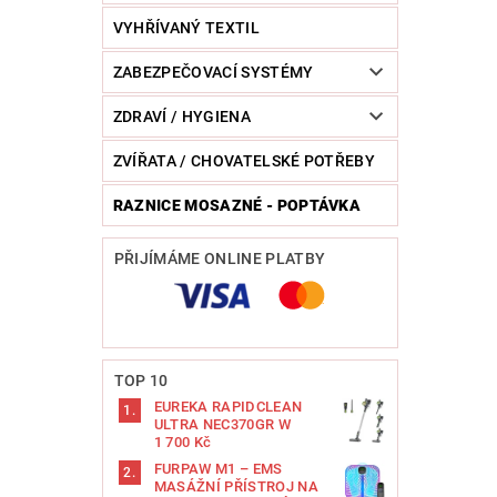
VYHŘÍVANÝ TEXTIL
ZABEZPEČOVACÍ SYSTÉMY
ZDRAVÍ / HYGIENA
ZVÍŘATA / CHOVATELSKÉ POTŘEBY
RAZNICE MOSAZNÉ - POPTÁVKA
PŘIJÍMÁME ONLINE PLATBY
TOP 10
EUREKA RAPIDCLEAN
ULTRA NEC370GR W
1 700 Kč
FURPAW M1 – EMS
MASÁŽNÍ PŘÍSTROJ NA