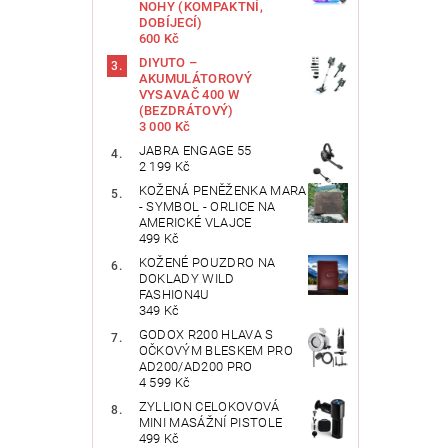
NOHY (KOMPAKTNÍ,
DOBÍJECÍ)
600 Kč
DIYUTO –
AKUMULÁTOROVÝ
VYSAVAČ 400 W
(BEZDRÁTOVÝ)
3 000 Kč
JABRA ENGAGE 55
2 199 Kč
KOŽENÁ PENĚŽENKA MARA
- SYMBOL - ORLICE NA
AMERICKÉ VLAJCE
499 Kč
KOŽENÉ POUZDRO NA
DOKLADY WILD
FASHION4U
349 Kč
GODOX R200 HLAVA S
OČKOVÝM BLESKEM PRO
AD200/AD200 PRO
4 599 Kč
ZYLLION CELOKOVOVÁ
MINI MASÁŽNÍ PISTOLE
499 Kč