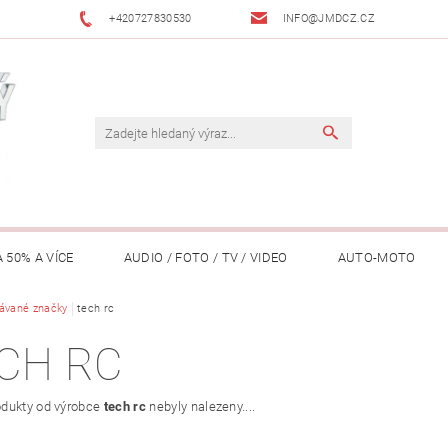
+420727830530
INFO@JMDCZ.CZ
 50% A VÍCE
AUDIO / FOTO / TV / VIDEO
AUTO-MOTO
ÁŘADÍ / ZAHRADA
ávané značky
tech rc
DOMÁCÍ SPOTŘEBIČE
DRONY
FIT
CH RC
LY / TABLETY / PŘÍSLUŠENSTVÍ
KANCELÁŘ
KONCERTNÍ TE
dukty od výrobce
tech rc
nebyly nalezeny....
PENĚŽENKY, ...)
OSOBNÍ POMŮCKY
OSTATNÍ
OSVĚ