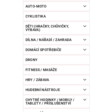
POWERBANKY
RC MODELY
SPORT / O
AUTO-MOTO
CYKLISTIKA
ZVÍŘATA / CHOVATELSKÉ POTŘEBY
RAZNICE 
DĚTI (HRAČKY, CHŮVIČKY,
VÝBAVA)
DÍLNA / NÁŘADÍ / ZAHRADA
DOMÁCÍ SPOTŘEBIČE
DRONY
FITNESS / MASÁŽE
HRY / ZÁBAVA
HUDEBNÍ NÁSTROJE
CHYTRÉ HODINKY / MOBILY /
TABLETY / PŘÍSLUŠENSTVÍ