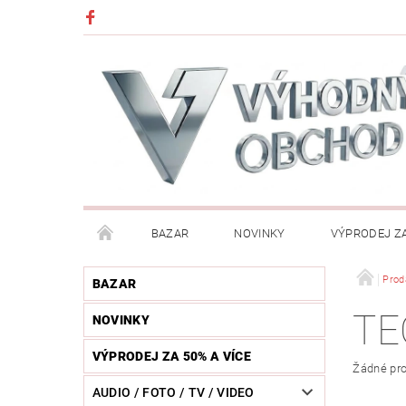
BAZAR
NOVINKY
VÝPRODEJ ZA
DĚTI (HRAČKY, CHŮVIČKY, VÝBAVA)
DÍLNA / N
Prod
BAZAR
TE
NOVINKY
HUDEBNÍ NÁSTROJE
CHYTRÉ HODINKY / MOBI
VÝPRODEJ ZA 50% A VÍCE
Žádné pro
KOSMETIKA / ŠPERKY
KOŽENÝ SVĚT (OPASKY, 
AUDIO / FOTO / TV / VIDEO