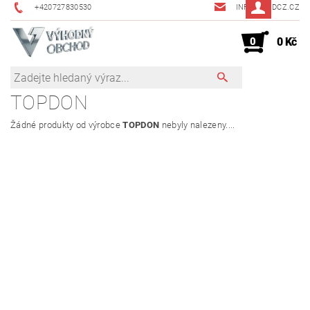
+420727830530
INFO@JMDCZ.CZ
0
0 Kč
TOPDON
Žádné produkty od výrobce
TOPDON
nebyly nalezeny....