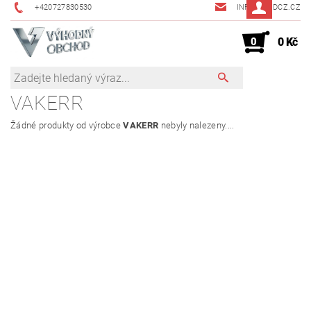
+420727830530
INFO@JMDCZ.CZ
0
0 Kč
VAKERR
Žádné produkty od výrobce
VAKERR
nebyly nalezeny....