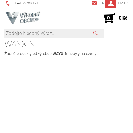
+420727830530
INFO@JMDCZ.CZ
0
0 Kč
WAYXIN
Žádné produkty od výrobce
WAYXIN
nebyly nalezeny....