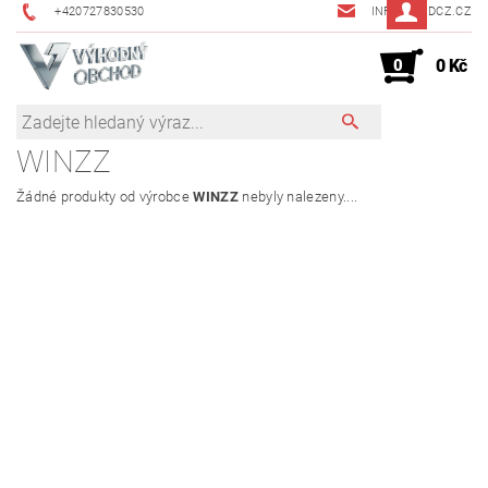
+420727830530
INFO@JMDCZ.CZ
0
0 Kč
WINZZ
Žádné produkty od výrobce
WINZZ
nebyly nalezeny....