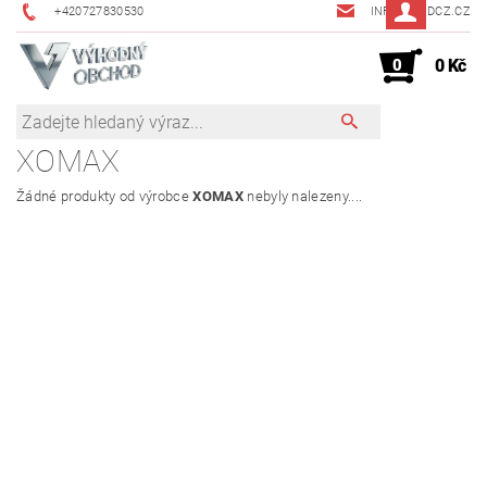
+420727830530
INFO@JMDCZ.CZ
0
0 Kč
XOMAX
Žádné produkty od výrobce
XOMAX
nebyly nalezeny....