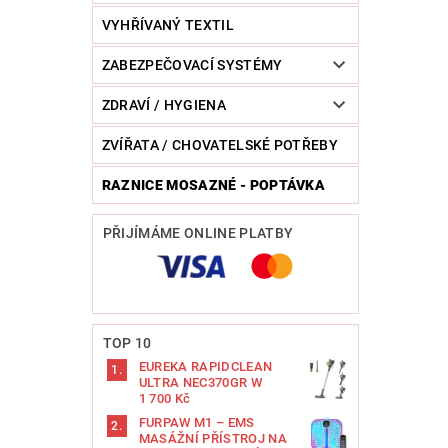
VYHŘÍVANÝ TEXTIL
ZABEZPEČOVACÍ SYSTÉMY
ZDRAVÍ / HYGIENA
ZVÍŘATA / CHOVATELSKÉ POTŘEBY
RAZNICE MOSAZNÉ - POPTÁVKA
PŘIJÍMÁME ONLINE PLATBY
TOP 10
EUREKA RAPIDCLEAN
ULTRA NEC370GR W
1 700 Kč
FURPAW M1 – EMS
MASÁŽNÍ PŘÍSTROJ NA