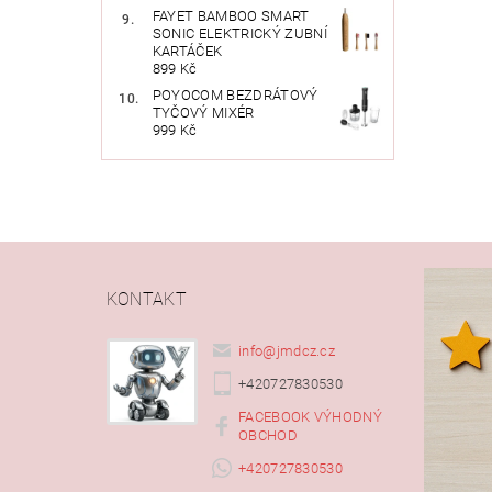
FAYET BAMBOO SMART
SONIC ELEKTRICKÝ ZUBNÍ
KARTÁČEK
899 Kč
POYOCOM BEZDRÁTOVÝ
TYČOVÝ MIXÉR
999 Kč
KONTAKT
info
@
jmdcz.cz
+420727830530
FACEBOOK VÝHODNÝ
OBCHOD
+420727830530