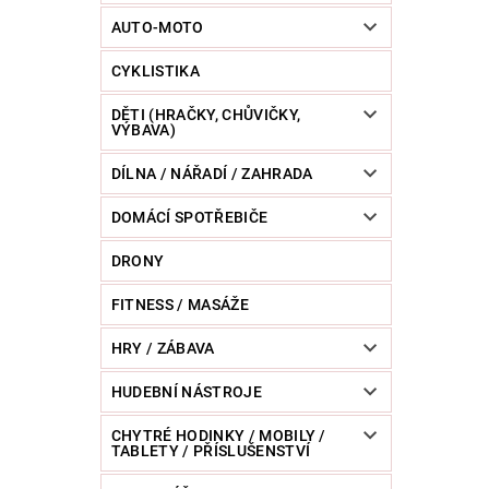
POWERBANKY
RC MODELY
SPORT / O
AUTO-MOTO
CYKLISTIKA
ZVÍŘATA / CHOVATELSKÉ POTŘEBY
RAZNICE 
DĚTI (HRAČKY, CHŮVIČKY,
VÝBAVA)
DÍLNA / NÁŘADÍ / ZAHRADA
DOMÁCÍ SPOTŘEBIČE
DRONY
FITNESS / MASÁŽE
HRY / ZÁBAVA
HUDEBNÍ NÁSTROJE
CHYTRÉ HODINKY / MOBILY /
TABLETY / PŘÍSLUŠENSTVÍ