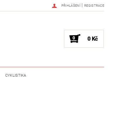
|
PŘIHLÁŠENÍ
REGISTRACE
0
0 Kč
CYKLISTIKA
NESS / MASÁŽE
HRY / ZÁBAVA
CHNIKA / PÁRTY / VYSTOUPENÍ
TLENÍ
POČÍTAČE / NOTEBOOKY