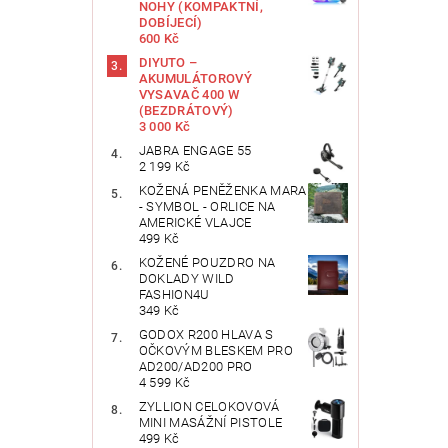
NOHY (KOMPAKTNÍ,
DOBÍJECÍ)
600 Kč
DIYUTO –
AKUMULÁTOROVÝ
VYSAVAČ 400 W
(BEZDRÁTOVÝ)
3 000 Kč
JABRA ENGAGE 55
2 199 Kč
KOŽENÁ PENĚŽENKA MARA
- SYMBOL - ORLICE NA
AMERICKÉ VLAJCE
499 Kč
KOŽENÉ POUZDRO NA
DOKLADY WILD
FASHION4U
349 Kč
GODOX R200 HLAVA S
OČKOVÝM BLESKEM PRO
AD200/AD200 PRO
4 599 Kč
ZYLLION CELOKOVOVÁ
MINI MASÁŽNÍ PISTOLE
499 Kč