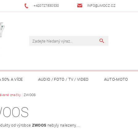
+420727830530
INFO@JMDCZ.CZ
 50% A VÍCE
AUDIO / FOTO / TV / VIDEO
AUTO-MOTO
ÁŘADÍ / ZAHRADA
ávané značky
ZWOOS
DOMÁCÍ SPOTŘEBIČE
DRONY
FIT
WOOS
LY / TABLETY / PŘÍSLUŠENSTVÍ
KANCELÁŘ
KONCERTNÍ TE
dukty od výrobce
ZWOOS
nebyly nalezeny....
PENĚŽENKY, ...)
OSOBNÍ POMŮCKY
OSTATNÍ
OSVĚ