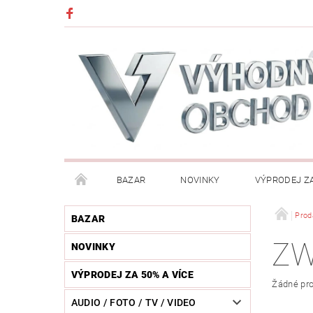
BAZAR
NOVINKY
VÝPRODEJ ZA
DĚTI (HRAČKY, CHŮVIČKY, VÝBAVA)
DÍLNA / N
Prod
BAZAR
Z
NOVINKY
HUDEBNÍ NÁSTROJE
CHYTRÉ HODINKY / MOBI
VÝPRODEJ ZA 50% A VÍCE
Žádné pro
KOSMETIKA / ŠPERKY
KOŽENÝ SVĚT (OPASKY, 
AUDIO / FOTO / TV / VIDEO