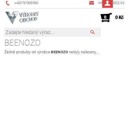
+420727830530
INFO@JMDCZ.CZ
0
0 Kč
BEENOZO
Žádné produkty od výrobce
BEENOZO
nebyly nalezeny....