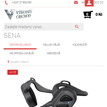
+420727830530
INFO@JMDCZ.CZ
0
0 Kč
SENA
DOPORUČUJEME
NEJLEVNĚJŠÍ
NEJDRAŽŠÍ
NEJPRODÁVANĚJŠÍ
ABECEDNĚ
3
položek celkem
AKCE