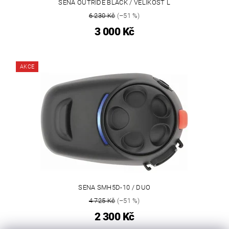
SENA OUTRIDE BLACK / VELIKOST L
6 230 Kč
(–51 %)
3 000 Kč
AKCE
SENA SMH5D-10 / DUO
4 725 Kč
(–51 %)
2 300 Kč