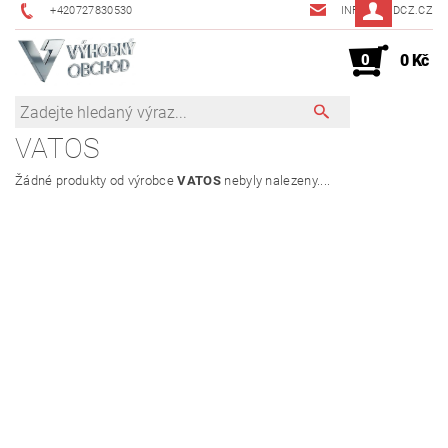
+420727830530
INFO@JMDCZ.CZ
0
0 Kč
VATOS
Žádné produkty od výrobce
VATOS
nebyly nalezeny....